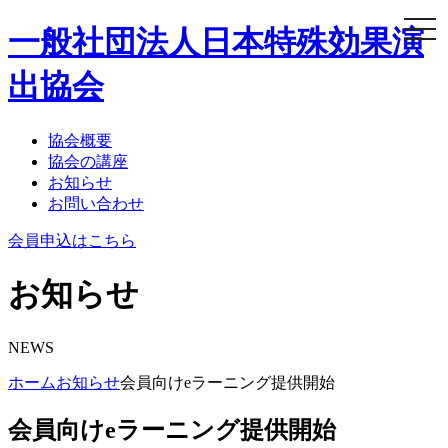
togg
一般社団法人
日本特殊効果演
navi
出協会
協会概要
協会の講座
お知らせ
お問い合わせ
会員申込はこちら
お知らせ
NEWS
ホーム
お知らせ
会員向けeラーニング提供開始
会員向けeラーニング提供開始